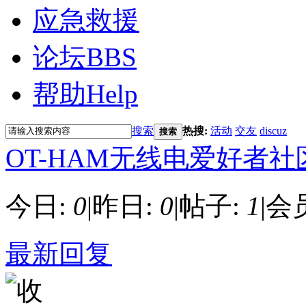
应急救援
论坛
BBS
帮助
Help
搜索
热搜:
活动
交友
discuz
搜索
OT-HAM无线电爱好者社
今日:
0
|
昨日:
0
|
帖子:
1
|
会
最新回复