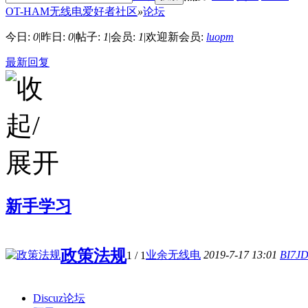
OT-HAM无线电爱好者社区
»
论坛
今日:
0
|
昨日:
0
|
帖子:
1
|
会员:
1
|
欢迎新会员:
luopm
最新回复
新手学习
政策法规
业余无线电
2019-7-17 13:01
BI7J
1
/ 1
Discuz论坛