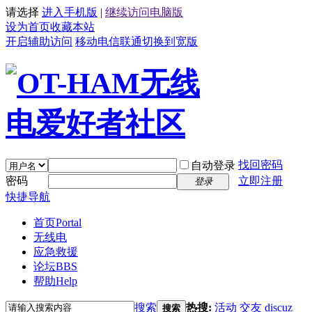
请选择
进入手机版
|
继续访问电脑版
设为首页
收藏本站
开启辅助访问
移动
电信
联通
切换到宽版
找回密码
自动登录
密码
立即注册
登录
快捷导航
首页
Portal
无线电
应急救援
论坛
BBS
帮助
Help
搜索
热搜:
活动
交友
discuz
搜索